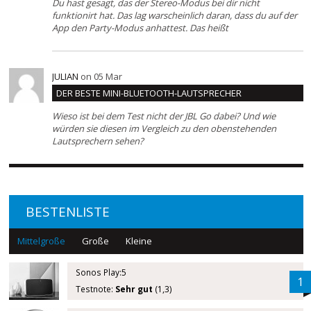
Du hast gesagt, das der Stereo-Modus bei dir nicht
funktionirt hat. Das lag warscheinlich daran, dass du auf der
App den Party-Modus anhattest. Das heißt
JULIAN
on 05 Mar
DER BESTE MINI-BLUETOOTH-LAUTSPRECHER
Wieso ist bei dem Test nicht der JBL Go dabei? Und wie
würden sie diesen im Vergleich zu den obenstehenden
Lautsprechern sehen?
BESTENLISTE
Mittelgroße
Große
Kleine
Sonos Play:5
1
Testnote:
Sehr gut
(1,3)