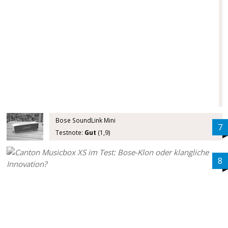
:
t
(
,
)
Bose SoundLink Mini
7
Testnote:
Gut
(1,9)
8