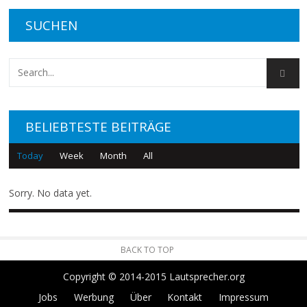
SUCHEN
BELIEBTESTE BEITRÄGE
Today
Week
Month
All
Sorry. No data yet.
BACK TO TOP
Copyright © 2014-2015 Lautsprecher.org
Jobs
Werbung
Über
Kontakt
Impressum