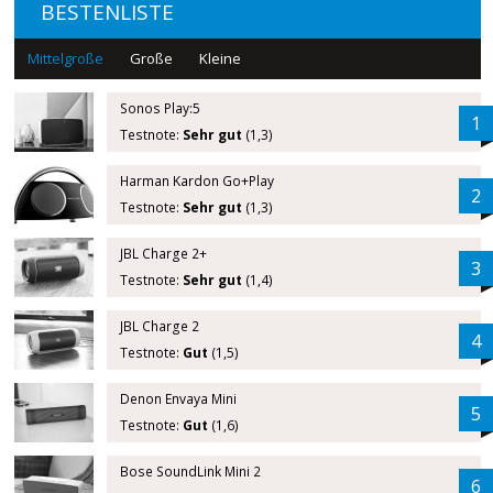
BESTENLISTE
Mittelgroße
Große
Kleine
Sonos Play:5
1
Testnote:
Sehr gut
(1,3)
Harman Kardon Go+Play
2
Testnote:
Sehr gut
(1,3)
JBL Charge 2+
3
Testnote:
Sehr gut
(1,4)
JBL Charge 2
4
Testnote:
Gut
(1,5)
Denon Envaya Mini
5
Testnote:
Gut
(1,6)
Bose SoundLink Mini 2
6