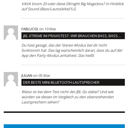
VAVA Voom 20 oder diese DKnight Big Magicbox? In Hinblick
auf Sound (Bass/Lautstärke)?LG
FABLUC02
on 10 Mar
JBL XTREME IM PRAXISTEST: WIR BRAUCHEN BASS, BASS…
Du hast gesagt, das der Stereo-Modus bei dir nicht
funktionirt hat. Das lag warscheinlich daran, dass du auf der
App den Party-Modus anhattest. Das heißt
JULIAN
on 05 Mar
DER BESTE MINI-BLUETOOTH-LAUTSPRECHER
Wieso ist bei dem Test nicht der JBL Go dabei? Und wie
würden sie diesen im Vergleich zu den obenstehenden
Lautsprechern sehen?