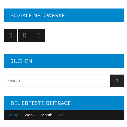
SOZIALE NETZWERKE
SUCHEN
BELIEBTESTE BEITRÄGE
Today
Week
Month
All