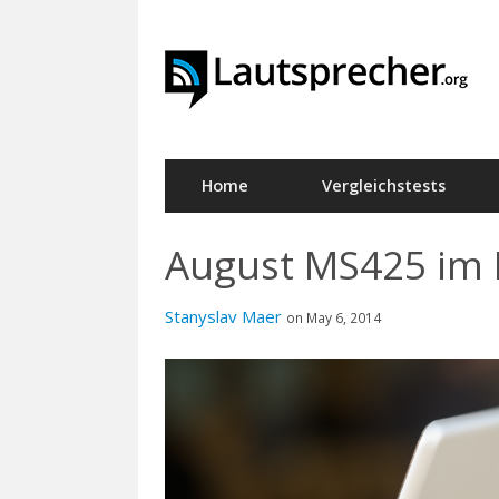
Primary
Home
Vergleichstests
Navigation
August MS425 im P
Stanyslav Maer
on May 6, 2014