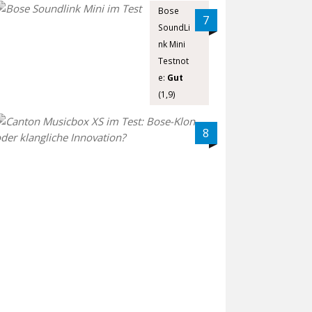
Bose
7
SoundLi
nk Mini
Testnot
e:
Gut
(1,9)
C
8
a
n
t
o
n
M
u
s
i
c
b