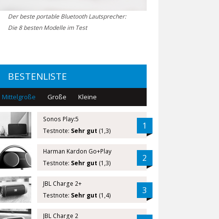
Der beste portable Bluetooth Lautsprecher:
Die 8 besten Modelle im Test
BESTENLISTE
Mittelgroße
Große
Kleine
Sonos Play:5
1
Testnote:
Sehr gut
(1,3)
Harman Kardon Go+Play
2
Testnote:
Sehr gut
(1,3)
JBL Charge 2+
3
Testnote:
Sehr gut
(1,4)
JBL Charge 2