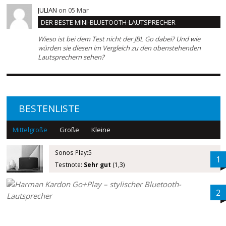
JULIAN
on 05 Mar
DER BESTE MINI-BLUETOOTH-LAUTSPRECHER
Wieso ist bei dem Test nicht der JBL Go dabei? Und wie
würden sie diesen im Vergleich zu den obenstehenden
Lautsprechern sehen?
BESTENLISTE
Mittelgroße
Große
Kleine
Sonos Play:5
1
Testnote:
Sehr gut
(1,3)
2