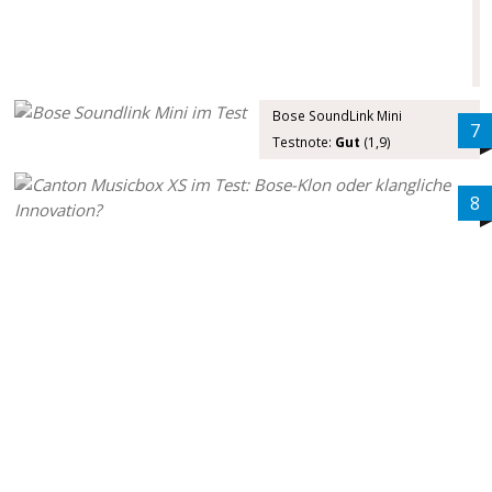
,
)
Bose SoundLink Mini
7
Testnote:
Gut
(1,9)
8