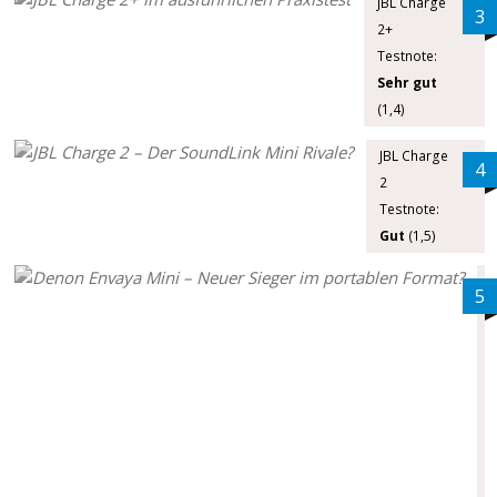
JBL Charge
3
2+
Testnote:
Sehr gut
(1,4)
JBL Charge
4
2
Testnote:
Gut
(1,5)
5
E
v