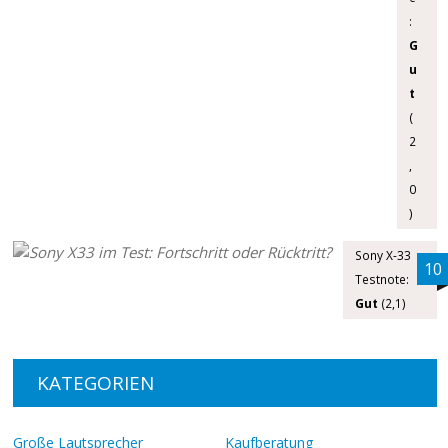
:
G
u
t
(
2
,
0
)
Sony X-33
10
Testnote:
Gut
(2,1)
KATEGORIEN
Große Lautsprecher
Kaufberatung